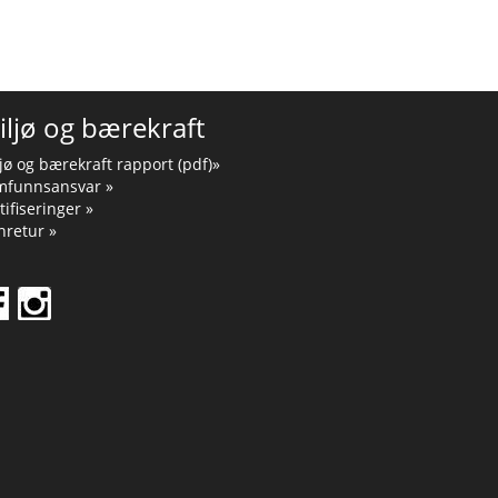
iljø og bærekraft
jø og bærekraft rapport (pdf)»
mfunnsansvar »
tifiseringer »
retur »