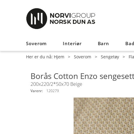
Soverom
Interiør
Barn
Ba
Her er du nå:
Hjem
>
Soverom
>
Sengetøy
>
Fl
Borås Cotton Enzo sengeset
200x220/2*50x70 Beige
Varenr:
120279