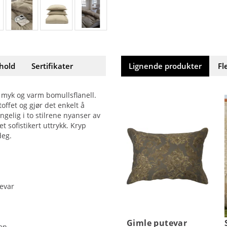
hold
Sertifikater
Lignende produkter
Fl
 myk og varm bomullsflanell.
offet og gjør det enkelt å
gelig i to stilrene nyanser av
t sofistikert uttrykk. Kryp
deg.
tevar
Gimle putevar
nen