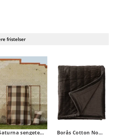
ere fristelser
Saturna sengeteppe
Borås Cotton Noor sengeteppe