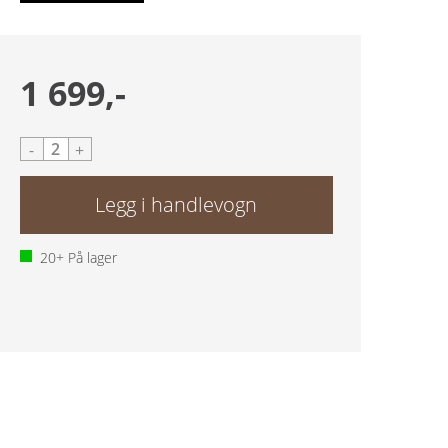
1 699,-
-
+
20+
På lager