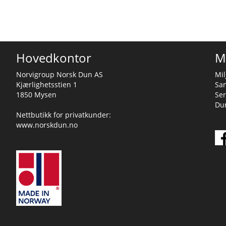
Hovedkontor
M
Norvigroup Norsk Dun AS
Mil
Kjærlighetsstien 1
Sa
1850 Mysen
Ser
Dun
Nettbutikk for privatkunder:
www.norskdun.no