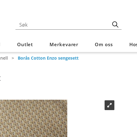
d
Outlet
Merkevarer
Om oss
Hos
anell
>
Borås Cotton Enzo sengesett
t