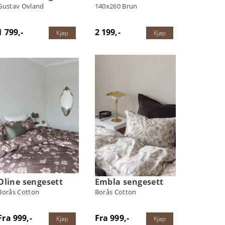
Gustav Ovland
140x260 Brun
1 799,-
2 199,-
Kjøp
Kjøp
Oline sengesett
Embla sengesett
Borås Cotton
Borås Cotton
Fra 999,-
Fra 999,-
Kjøp
Kjøp