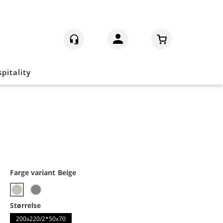
Logg inn
pitality
Farge variant
Beige
Størrelse
200x220/2*50x70