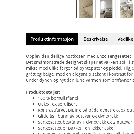
Produktinformasjon
Beskrivelse
Vedlike
Opplev den deilige høstkosen med Enzo sengesettet i
Det småmønstrede designet skaper et vakkert spill i st
mikse med ulike farger på pynteputer og pledd. Tilgjen
grått og beige, med en elegant bisekant i kontrast for e
under dynen og nyt den lune varmen som omfavner 
Produktdetaljer:
100 % bomullsflanell
Oeko-Tex sertifisert
Kontrastfarget piping på både dynetrekk og pu
Glidelås i bunn av putevar og dynetrekk
Sengesettet består av 1 dynetrekk og 2 putevar
Sengesettet er pakket i en lekker eske
Sengetøyet er en del av Borås Cotton-kolleksjo