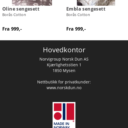
Oline sengesett
Embla sengesett
Borås Cotton
Borås Cotton
Fra 999,-
Fra 999,-
Hovedkontor
Norvigroup Norsk Dun AS
Kjærlighetsstien 1
1850 Mysen
Nettbutikk for privatkunder:
www.norskdun.no