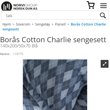
Hjem
>
Soverom
>
Sengetøy
>
Flanell
>
Borås Cotton Charlie
sengesett
Borås Cotton Charlie sengesett
140x200/50x70 Blå
Varenr:
118775