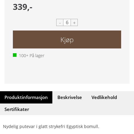
339,-
-
+
Kjøp
100+
På lager
Produktinformasjon
Beskrivelse
Vedlikehold
Sertifikater
Nydelig putevar i glatt strykefri Egyptisk bomull.