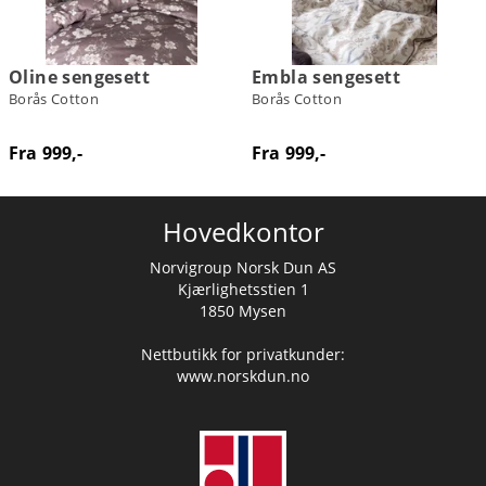
Oline sengesett
Embla sengesett
Borås Cotton
Borås Cotton
Fra 999,-
Fra 999,-
Hovedkontor
Norvigroup Norsk Dun AS
Kjærlighetsstien 1
1850 Mysen
Nettbutikk for privatkunder:
www.norskdun.no